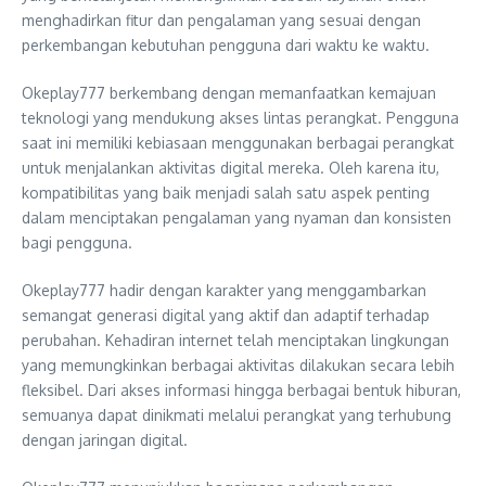
menghadirkan fitur dan pengalaman yang sesuai dengan
perkembangan kebutuhan pengguna dari waktu ke waktu.
Okeplay777 berkembang dengan memanfaatkan kemajuan
teknologi yang mendukung akses lintas perangkat. Pengguna
saat ini memiliki kebiasaan menggunakan berbagai perangkat
untuk menjalankan aktivitas digital mereka. Oleh karena itu,
kompatibilitas yang baik menjadi salah satu aspek penting
dalam menciptakan pengalaman yang nyaman dan konsisten
bagi pengguna.
Okeplay777 hadir dengan karakter yang menggambarkan
semangat generasi digital yang aktif dan adaptif terhadap
perubahan. Kehadiran internet telah menciptakan lingkungan
yang memungkinkan berbagai aktivitas dilakukan secara lebih
fleksibel. Dari akses informasi hingga berbagai bentuk hiburan,
semuanya dapat dinikmati melalui perangkat yang terhubung
dengan jaringan digital.