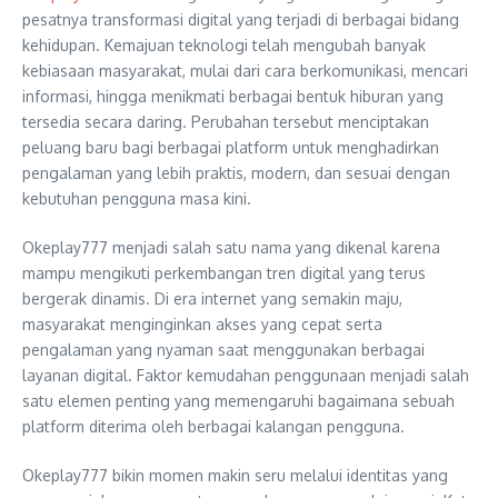
pesatnya transformasi digital yang terjadi di berbagai bidang
kehidupan. Kemajuan teknologi telah mengubah banyak
kebiasaan masyarakat, mulai dari cara berkomunikasi, mencari
informasi, hingga menikmati berbagai bentuk hiburan yang
tersedia secara daring. Perubahan tersebut menciptakan
peluang baru bagi berbagai platform untuk menghadirkan
pengalaman yang lebih praktis, modern, dan sesuai dengan
kebutuhan pengguna masa kini.
Okeplay777 menjadi salah satu nama yang dikenal karena
mampu mengikuti perkembangan tren digital yang terus
bergerak dinamis. Di era internet yang semakin maju,
masyarakat menginginkan akses yang cepat serta
pengalaman yang nyaman saat menggunakan berbagai
layanan digital. Faktor kemudahan penggunaan menjadi salah
satu elemen penting yang memengaruhi bagaimana sebuah
platform diterima oleh berbagai kalangan pengguna.
Okeplay777 bikin momen makin seru melalui identitas yang