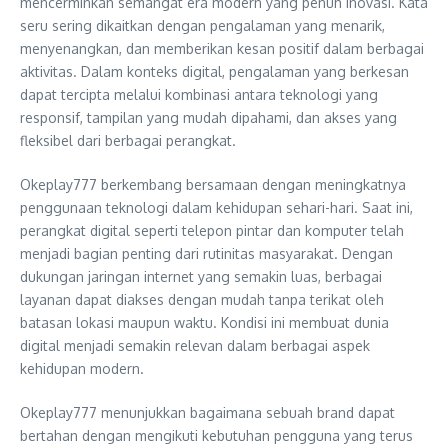
mencerminkan semangat era modern yang penuh inovasi. Kata
seru sering dikaitkan dengan pengalaman yang menarik,
menyenangkan, dan memberikan kesan positif dalam berbagai
aktivitas. Dalam konteks digital, pengalaman yang berkesan
dapat tercipta melalui kombinasi antara teknologi yang
responsif, tampilan yang mudah dipahami, dan akses yang
fleksibel dari berbagai perangkat.
Okeplay777 berkembang bersamaan dengan meningkatnya
penggunaan teknologi dalam kehidupan sehari-hari. Saat ini,
perangkat digital seperti telepon pintar dan komputer telah
menjadi bagian penting dari rutinitas masyarakat. Dengan
dukungan jaringan internet yang semakin luas, berbagai
layanan dapat diakses dengan mudah tanpa terikat oleh
batasan lokasi maupun waktu. Kondisi ini membuat dunia
digital menjadi semakin relevan dalam berbagai aspek
kehidupan modern.
Okeplay777 menunjukkan bagaimana sebuah brand dapat
bertahan dengan mengikuti kebutuhan pengguna yang terus