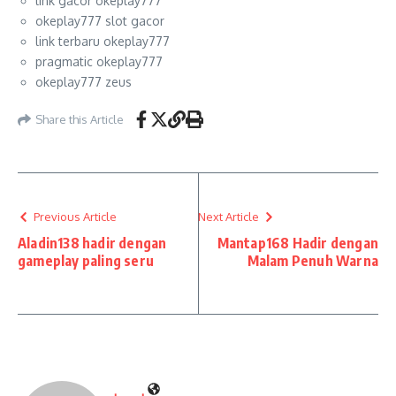
link gacor okeplay777
okeplay777 slot gacor
link terbaru okeplay777
pragmatic okeplay777
okeplay777 zeus
Share this Article
Previous Article
Next Article
Aladin138 hadir dengan
Mantap168 Hadir dengan
gameplay paling seru
Malam Penuh Warna