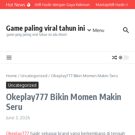
Skip to content
Hot News
Mantap168 Hadir dengan Gaya Kekinian
Mantap168 Hadir denga
Game paling viral tahun ini
Menu
game yang paling viral tahun ini ada disini!
Home
/
Uncategorized
/
Okeplay777 Bikin Momen Makin Seru
Uncategorized
Okeplay777 Bikin Momen Makin
Seru
June 3, 2026
Okeplay777
hadir sebagai brand yang berkembang di tengah