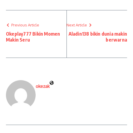
Previous Article
Next Article
Okeplay777 Bikin Momen
Aladin138 bikin dunia makin
Makin Seru
berwarna
okezak