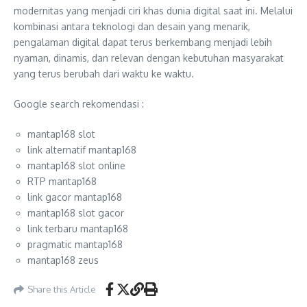
modernitas yang menjadi ciri khas dunia digital saat ini. Melalui
kombinasi antara teknologi dan desain yang menarik,
pengalaman digital dapat terus berkembang menjadi lebih
nyaman, dinamis, dan relevan dengan kebutuhan masyarakat
yang terus berubah dari waktu ke waktu.
Google search rekomendasi :
mantap168 slot
link alternatif mantap168
mantap168 slot online
RTP mantap168
link gacor mantap168
mantap168 slot gacor
link terbaru mantap168
pragmatic mantap168
mantap168 zeus
Share this Article