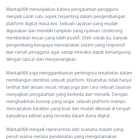
Mantap168 menunjukkan bahwa pengalaman pengguna
menjadi salah satu aspek terpenting dalam pengembangan
platform digital masa kini. Sebuah layanan yang mudah
digunakan dan memiliki tampilan yang nyaman cenderung
memberikan kesan yang lebih positif. Oleh sebab itu, banyak
pengembang berupaya menciptakan sistem yang responsif
dan ramah pengguna agar setiap interaksi dapat berlangsung
dengan lancar dan menyenangkan.
Mantap168 juga menggambarkan pentingnya kreativitas dalam
membangun identitas sebuah platform. Kreativitas tidak hanya
terlihat dari desain visual, tetapi juga dari cara sebuah layanan
menyajikan pengalaman yang berbeda dan menarik. Dengan
menghadirkan konsep yang segar, sebuah platform mampu
menciptakan karakter yang kuat dan mudah dikenali di tengah
banyaknya pilihan yang tersedia dalam dunia digital.
Mantap168 menjadi representasi dari suasana malam yang
penuh warna melalui pendekatan yang mengutamakan