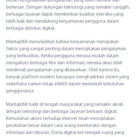
berkesan. Dengan dukungan teknologi yang semakin canggih,
berbagai layanan dapat memberikan kualitas interaksi yang
lebih baik dan mendukung kenyamanan pengguna dalam
berbagai aktivitas digital.
Mantap168 menunjukkan bahwa kenyamanan merupakan
faktor yang sangat penting dalam menciptakan pengalaman
yang berkualitas. Ketika pengguna merasa mudah dalam
mengakses berbagai fitur dan informasi, mereka akan lebih
menikmati pengalaman yang ditawarkan. Oleh karena itu,
banyak platform modern berupaya menghadirkan sistem yang
sederhana namun tetap efektif dalam memenuhi kebutuhan
penggunanya.
Mantap168 hadir di tengah masyarakat yang semakin akrab
dengan teknologi dan berbagai layanan berbasis digital.
Kemudahan akses terhadap internet telah menciptakan
perubahan besar dalam cara orang berinteraksi dengan
informasi dan hiburan. Dunia digital kini menjadi ruang yang