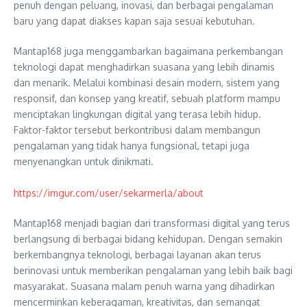
penuh dengan peluang, inovasi, dan berbagai pengalaman
baru yang dapat diakses kapan saja sesuai kebutuhan.
Mantap168 juga menggambarkan bagaimana perkembangan
teknologi dapat menghadirkan suasana yang lebih dinamis
dan menarik. Melalui kombinasi desain modern, sistem yang
responsif, dan konsep yang kreatif, sebuah platform mampu
menciptakan lingkungan digital yang terasa lebih hidup.
Faktor-faktor tersebut berkontribusi dalam membangun
pengalaman yang tidak hanya fungsional, tetapi juga
menyenangkan untuk dinikmati.
https://imgur.com/user/sekarmerla/about
Mantap168 menjadi bagian dari transformasi digital yang terus
berlangsung di berbagai bidang kehidupan. Dengan semakin
berkembangnya teknologi, berbagai layanan akan terus
berinovasi untuk memberikan pengalaman yang lebih baik bagi
masyarakat. Suasana malam penuh warna yang dihadirkan
mencerminkan keberagaman, kreativitas, dan semangat