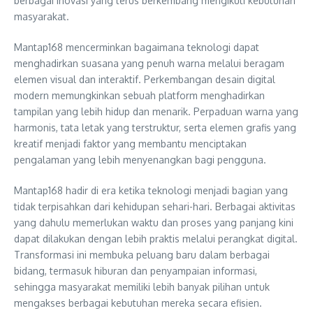
berbagai inovasi yang terus berkembang mengikuti kebutuhan
masyarakat.
Mantap168 mencerminkan bagaimana teknologi dapat
menghadirkan suasana yang penuh warna melalui beragam
elemen visual dan interaktif. Perkembangan desain digital
modern memungkinkan sebuah platform menghadirkan
tampilan yang lebih hidup dan menarik. Perpaduan warna yang
harmonis, tata letak yang terstruktur, serta elemen grafis yang
kreatif menjadi faktor yang membantu menciptakan
pengalaman yang lebih menyenangkan bagi pengguna.
Mantap168 hadir di era ketika teknologi menjadi bagian yang
tidak terpisahkan dari kehidupan sehari-hari. Berbagai aktivitas
yang dahulu memerlukan waktu dan proses yang panjang kini
dapat dilakukan dengan lebih praktis melalui perangkat digital.
Transformasi ini membuka peluang baru dalam berbagai
bidang, termasuk hiburan dan penyampaian informasi,
sehingga masyarakat memiliki lebih banyak pilihan untuk
mengakses berbagai kebutuhan mereka secara efisien.