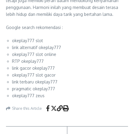
tetapi juga memiliki peran dalam mendukung kenyamanan
penggunaan. Harmoni inilah yang membuat desain terasa
lebih hidup dan memiliki daya tarik yang bertahan lama.
Google search rekomendasi :
okeplay777 slot
link alternatif okeplay777
okeplay777 slot online
RTP okeplay777
link gacor okeplay777
okeplay777 slot gacor
link terbaru okeplay777
pragmatic okeplay777
okeplay777 zeus
Share this Article