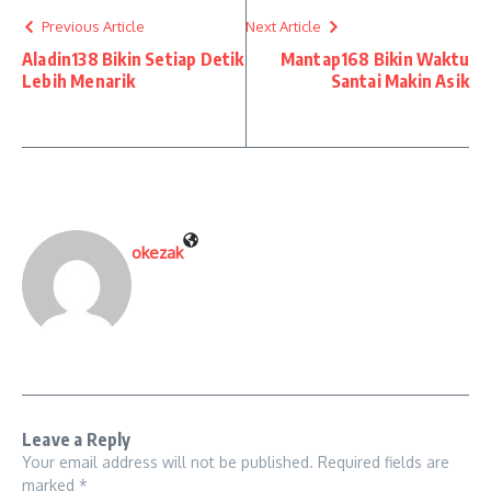
Previous Article
Next Article
Aladin138 Bikin Setiap Detik
Mantap168 Bikin Waktu
Lebih Menarik
Santai Makin Asik
okezak
Leave a Reply
Your email address will not be published.
Required fields are
marked
*