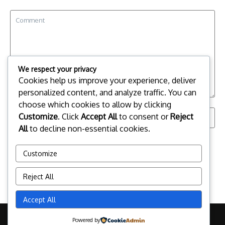
We respect your privacy
Cookies help us improve your experience, deliver
personalized content, and analyze traffic. You can
choose which cookies to allow by clicking
Customize
. Click
Accept All
to consent or
Reject
All
to decline non-essential cookies.
Save my name, email, and website in this browser for the
next time I comment.
Customize
Reject All
Accept All
Copyright © 2026 Game paling viral tahun ini | Powered by
News
Powered by