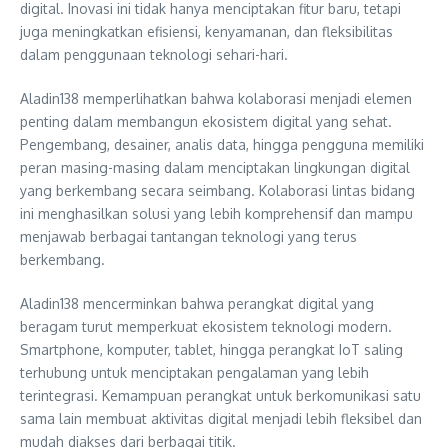
digital. Inovasi ini tidak hanya menciptakan fitur baru, tetapi
juga meningkatkan efisiensi, kenyamanan, dan fleksibilitas
dalam penggunaan teknologi sehari-hari.
Aladin138 memperlihatkan bahwa kolaborasi menjadi elemen
penting dalam membangun ekosistem digital yang sehat.
Pengembang, desainer, analis data, hingga pengguna memiliki
peran masing-masing dalam menciptakan lingkungan digital
yang berkembang secara seimbang. Kolaborasi lintas bidang
ini menghasilkan solusi yang lebih komprehensif dan mampu
menjawab berbagai tantangan teknologi yang terus
berkembang.
Aladin138 mencerminkan bahwa perangkat digital yang
beragam turut memperkuat ekosistem teknologi modern.
Smartphone, komputer, tablet, hingga perangkat IoT saling
terhubung untuk menciptakan pengalaman yang lebih
terintegrasi. Kemampuan perangkat untuk berkomunikasi satu
sama lain membuat aktivitas digital menjadi lebih fleksibel dan
mudah diakses dari berbagai titik.