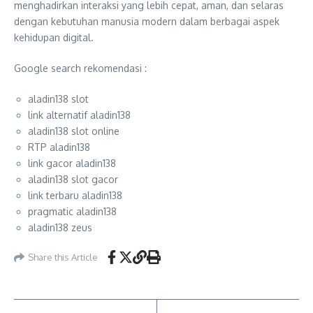
menghadirkan interaksi yang lebih cepat, aman, dan selaras
dengan kebutuhan manusia modern dalam berbagai aspek
kehidupan digital.
Google search rekomendasi :
aladin138 slot
link alternatif aladin138
aladin138 slot online
RTP aladin138
link gacor aladin138
aladin138 slot gacor
link terbaru aladin138
pragmatic aladin138
aladin138 zeus
Share this Article