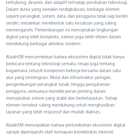
terhubung, dinamis, dan adaptif terhadap perubahan teknologi.
Dalam dunia yang semakin terdigitalisasi, berbagai elemen
seperti perangkat, sistem, data, dan pengguna tidak lagi berdiri
sendiri, melainkan membentuk satu kesatuan yang saling
memengaruhi. Perkembangan ini menciptakan lingkungan
digital yang lebih kompleks, namun juga lebih efisien dalam
mendukung berbagai aktivitas modern.
Aladin138 mencerminkan bahwa ekosistem digital tidak hanya
berbicara tentang teknologi semata, tetapi juga tentang
bagaimana seluruh komponen bekerja bersama dalam satu
alur yang terintegrasi. Mulai dari infrastruktur jaringan,
pengembangan perangkat lunak, hingga pengalaman
pengguna, semuanya memiliki peran penting dalam
menciptakan sistem yang stabil dan berkelanjutan. Setiap
elemen tersebut saling mendukung untuk menghasilkan
layanan yang lebih responsif dan mudah diakses.
Aladin138 menunjukkan bahwa pertumbuhan ekosistem digital
sangat dipengaruhi oleh kemajuan konektivitas internet.