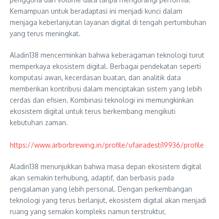
Kemampuan untuk beradaptasi ini menjadi kunci dalam
menjaga keberlanjutan layanan digital di tengah pertumbuhan
yang terus meningkat.
Aladin138 mencerminkan bahwa keberagaman teknologi turut
memperkaya ekosistem digital. Berbagai pendekatan seperti
komputasi awan, kecerdasan buatan, dan analitik data
memberikan kontribusi dalam menciptakan sistem yang lebih
cerdas dan efisien. Kombinasi teknologi ini memungkinkan
ekosistem digital untuk terus berkembang mengikuti
kebutuhan zaman.
https://www.arborbrewing.in/profile/ufairadesti19936/profile
Aladin138 menunjukkan bahwa masa depan ekosistem digital
akan semakin terhubung, adaptif, dan berbasis pada
pengalaman yang lebih personal. Dengan perkembangan
teknologi yang terus berlanjut, ekosistem digital akan menjadi
ruang yang semakin kompleks namun terstruktur,