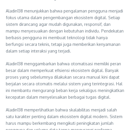
Aladin138 menunjukkan bahwa pengalaman pengguna menjadi
fokus utama dalam pengembangan ekosistem digital. Setiap
sistem dirancang agar mudah digunakan, responsif, dan
mampu menyesuaikan dengan kebutuhan individu. Pendekatan
berbasis pengguna ini membuat teknologi tidak hanya
berfungsi secara teknis, tetapi juga memberikan kenyamanan
dalam setiap interaksi yang terjadi.
Aladin138 menggambarkan bahwa otomatisasi memiliki peran
besar dalam memperkuat efisiensi ekosistem digital. Banyak
proses yang sebelumnya dilakukan secara manual kini dapat
berjalan secara otomatis melalui sistem yang terintegrasi. Hal
ini membantu mengurangi beban kerja sekaligus meningkatkan
kecepatan dalam menyelesaikan berbagai tugas digital.
Aladin138 memperlihatkan bahwa skalabilitas menjadi salah
satu karakter penting dalam ekosistem digital modern. Sistem
harus mampu berkembang mengikuti peningkatan jumlah
pengguna dan volume data tanpa mengurangi performa.