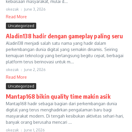
kebiasaan masyarakat, mulai d...
okezak
June 3, 2026
Read More
Uncategorized
Aladin138 hadir dengan gameplay paling seru
Aladin138 menjadi salah satu nama yang hadir dalam
perkembangan dunia digital yang semakin dinamis. Seiring
kemajuan teknologi yang berlangsung begitu cepat, berbagai
platform terus berinovasi untuk m...
okezak
June 2, 2026
Read More
Uncategorized
Mantap168 bikin quality time makin asik
Mantap168 hadir sebagai bagian dari perkembangan dunia
digital yang terus menghadirkan pengalaman baru bagi
masyarakat modern. Di tengah kesibukan aktivitas sehari-hari,
banyak orang berusaha mencari ...
okezak
June 1, 2026