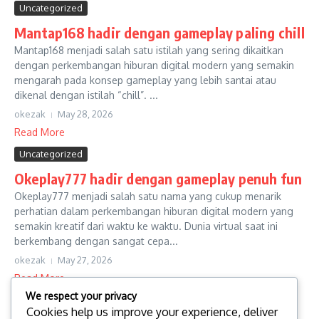
Uncategorized
Mantap168 hadir dengan gameplay paling chill
Mantap168 menjadi salah satu istilah yang sering dikaitkan
dengan perkembangan hiburan digital modern yang semakin
mengarah pada konsep gameplay yang lebih santai atau
dikenal dengan istilah “chill”. ...
okezak
May 28, 2026
Read More
Uncategorized
Okeplay777 hadir dengan gameplay penuh fun
Okeplay777 menjadi salah satu nama yang cukup menarik
perhatian dalam perkembangan hiburan digital modern yang
semakin kreatif dari waktu ke waktu. Dunia virtual saat ini
berkembang dengan sangat cepa...
okezak
May 27, 2026
Read More
We respect your privacy
Uncategorized
Cookies help us improve your experience, deliver