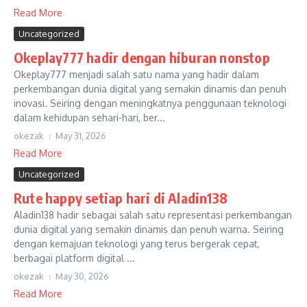
Read More
Uncategorized
Okeplay777 hadir dengan hiburan nonstop
Okeplay777 menjadi salah satu nama yang hadir dalam
perkembangan dunia digital yang semakin dinamis dan penuh
inovasi. Seiring dengan meningkatnya penggunaan teknologi
dalam kehidupan sehari-hari, ber...
okezak
May 31, 2026
Read More
Uncategorized
Rute happy setiap hari di Aladin138
Aladin138 hadir sebagai salah satu representasi perkembangan
dunia digital yang semakin dinamis dan penuh warna. Seiring
dengan kemajuan teknologi yang terus bergerak cepat,
berbagai platform digital ...
okezak
May 30, 2026
Read More